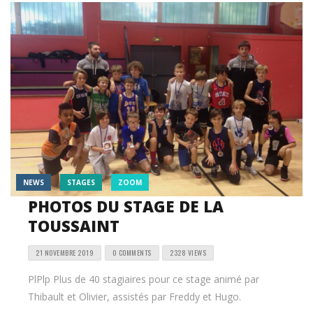
NEWS
STAGES
ZOOM
PHOTOS DU STAGE DE LA
TOUSSAINT
21 NOVEMBRE 2019
0 COMMENTS
2328 VIEWS
PlPlp Plus de 40 stagiaires pour ce stage animé par
Thibault et Olivier, assistés par Freddy et Hugo.